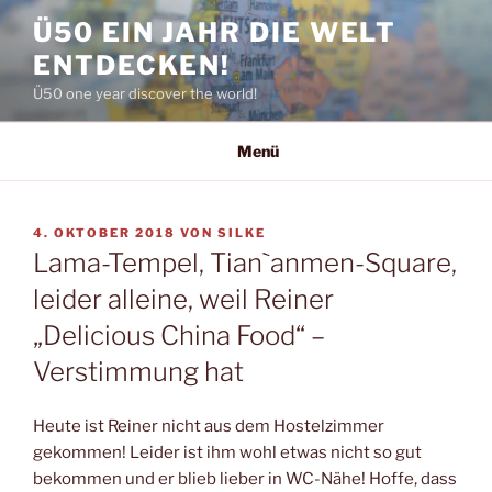
Zum
Ü50 EIN JAHR DIE WELT
Inhalt
ENTDECKEN!
springen
Ü50 one year discover the world!
Menü
VERÖFFENTLICHT
4. OKTOBER 2018
VON
SILKE
AM
Lama-Tempel, Tian`anmen-Square,
leider alleine, weil Reiner
„Delicious China Food“ –
Verstimmung hat
Heute ist Reiner nicht aus dem Hostelzimmer
gekommen! Leider ist ihm wohl etwas nicht so gut
bekommen und er blieb lieber in WC-Nähe! Hoffe, dass