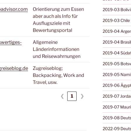
padvisor.com
Orientierung zum Essen
2019-03 Boliv
aber auch als Info für
2019-03 Chile
Ausflugsziele mit
Bewertungsportal
2019-04 Argen
wertiges-
Allgemeine
2019-04 Brasil
Länderinformationen
2019-04 Südaf
und Reisewahrnungen
2019-05 Bots
reiseblog.de
Zugreiseblog;
2019-05 Nami
Backpacking, Work and
Travel, usw.
2019-06 Ägyp
❮
1
❯
2019-07 Jorda
2019-07 Mauri
2019-08 Deuts
2022-09 Deuts