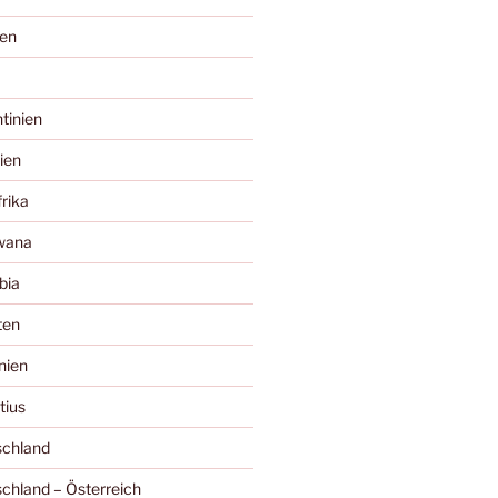
ien
tinien
ien
rika
wana
bia
ten
nien
tius
chland
chland – Österreich