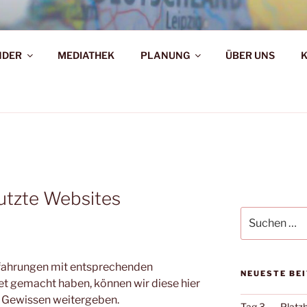
AHR DIE WELT ENTDE
NDER
MEDIATHEK
PLANUNG
ÜBER UNS
d!
utzte Websites
Suche
nach:
rfahrungen mit entsprechenden
NEUESTE BE
et gemacht haben, können wir diese hier
m Gewissen weitergeben.
Tag 3. …. Platz