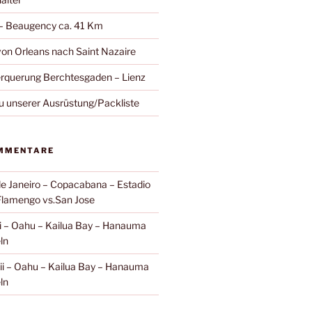
 – Beaugency ca. 41 Km
on Orleans nach Saint Nazaire
rquerung Berchtesgaden – Lienz
zu unserer Ausrüstung/Packliste
MMENTARE
de Janeiro – Copacabana – Estadio
Flamengo vs.San Jose
i – Oahu – Kailua Bay – Hanauma
ln
i – Oahu – Kailua Bay – Hanauma
ln