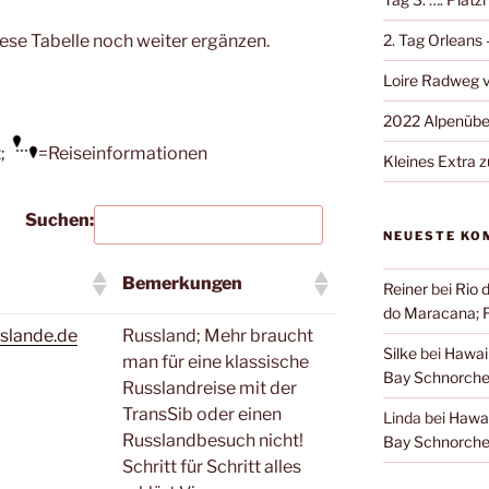
iese Tabelle noch weiter ergänzen.
2. Tag Orleans
Loire Radweg v
2022 Alpenübe
t;
=Reiseinformationen
Kleines Extra 
Suchen:
NEUESTE KO
Bemerkungen
Reiner
bei
Rio 
do Maracana; 
slande.de
Russland; Mehr braucht
Silke
bei
Hawai
man für eine klassische
Bay Schnorche
Russlandreise mit der
TransSib oder einen
Linda
bei
Hawai
Russlandbesuch nicht!
Bay Schnorche
Schritt für Schritt alles