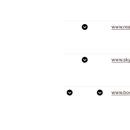
www.real
www.sky
www.bo