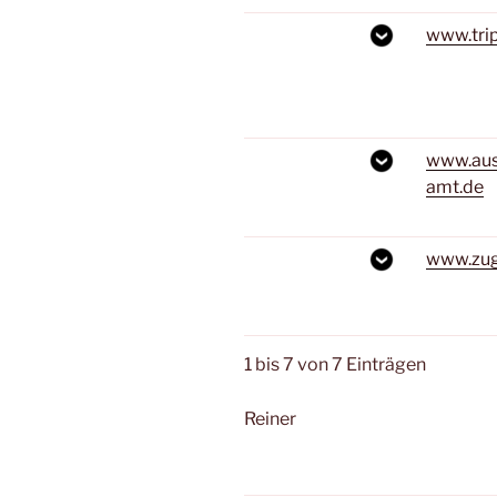
www.tri
www.aus
amt.de
www.zug
1 bis 7 von 7 Einträgen
Reiner