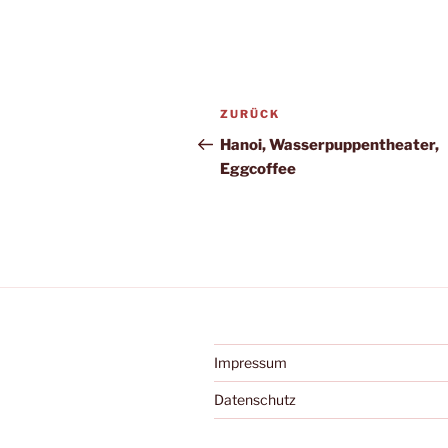
Beitragsnavigation
Vorheriger
ZURÜCK
Beitrag
Hanoi, Wasserpuppentheater,
Eggcoffee
Impressum
Datenschutz