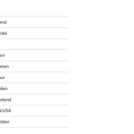
and
olei
nam
pinen
pur
lien
eland
i USA
mbien