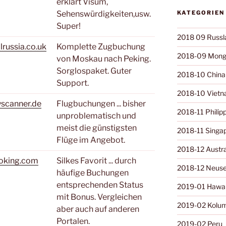
erklärt Visum,
Sehenswürdigkeiten,usw.
KATEGORIEN
Super!
2018 09 Russl
russia.co.uk
Komplette Zugbuchung
2018-09 Mong
von Moskau nach Peking.
Sorglospaket. Guter
2018-10 China
Support.
2018-10 Viet
scanner.de
Flugbuchungen ... bisher
2018-11 Philip
unproblematisch und
meist die günstigsten
2018-11 Singa
Flüge im Angebot.
2018-12 Austra
oking.com
Silkes Favorit ... durch
2018-12 Neuse
häufige Buchungen
entsprechenden Status
2019-01 Hawai
mit Bonus. Vergleichen
2019-02 Kolu
aber auch auf anderen
Portalen.
2019-02 Peru