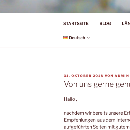
Zum
Inhalt
Ü50 EIN J
springen
STARTSEITE
BLOG
LÄ
Ü50 one year discover the worl
Deutsch
VERÖFFENTLICHT
31. OKTOBER 2018
VON
ADMIN
AM
Von uns gerne gen
Hallo ,
nachdem wir bereits unsere E
Empfehlungen
aus dem Intern
aufgeführten Seiten mit gute